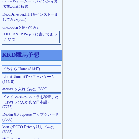
r50.netをムームードメインからお
名前.comに移管
DecoDrive ver.1.1.1をインストール
してみた(kvm)
unetbootinを使ってみた
DEBIAN JP Project に書いてあっ
たやつ
KKD競馬予想
てわすら Home (84847)
Linux(Ubuntu)でハマったゲーム
(11450)
awstats を入れてみた (8399)
ドメインのレジストラを移管した
（あれっなんか変な日本語）
(7275)
Debian 6.0 Squeeze アップグレード
(7068)
kvmでDECO Driveを試してみた
(6985)