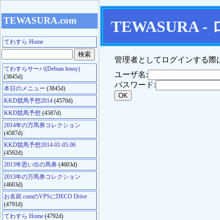
TEWASURA.com
TEWASURA 
てわすら Home
管理者としてログインする際は、
てわすらサーバ(Debian lenny)
ユーザ名:
(3845d)
パスワード:
本日のメニュー
(3845d)
KKD競馬予想2014
(4570d)
KKD競馬予想
(4587d)
2014年の万馬券コレクション
(4587d)
KKD競馬予想2014-01-05.06
(4592d)
2013年思い出の馬券
(4603d)
2013年の万馬券コレクション
(4603d)
お名前.comのVPSにDECO Drive
(4791d)
てわすら Home
(4792d)