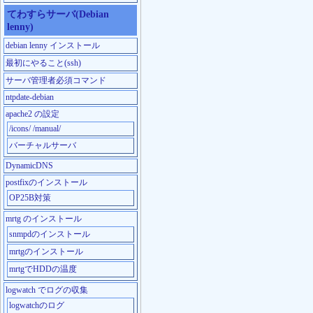
てわすらサーバ(Debian
lenny)
debian lenny インストール
最初にやること(ssh)
サーバ管理者必須コマンド
ntpdate-debian
apache2 の設定
/icons/ /manual/
バーチャルサーバ
DynamicDNS
postfixのインストール
OP25B対策
mrtg のインストール
snmpdのインストール
mrtgのインストール
mrtgでHDDの温度
logwatch でログの収集
logwatchのログ