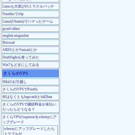
Linusも大喜びのミラクルパッチ
Nautilusでsftp
Linux(Ubuntu)でハマったゲーム
gconf-editor
msgfmt msgunfmt
Bricscad
ARESとかVaricadとか
DraftSightも使ってみた
Win7もどきにしてみる
さくらのVPS
Hikiのお引越し
さくらのVPSでPostfix
何はなくともlogwatchとfail2ban
さくらのVPSで継続料金が未払い
だったらどうなる？
さくらVPSのsqueezeをwheezyにア
ップグレード
wheezyにアップグレードしたら
トラブルが、、、