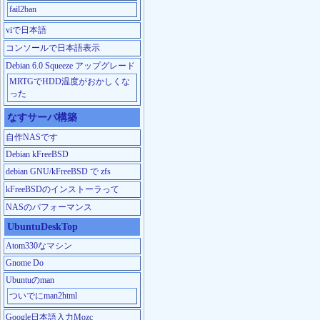
fail2ban
viで日本語
コンソールで日本語表示
Debian 6.0 Squeeze アップグレード
MRTGでHDD温度がおかしくな
った
なすサーバ構築
自作NASです
Debian kFreeBSD
debian GNU/kFreeBSD で zfs
kFreeBSDのインストーラって
NASのパフォーマンス
UbuntuDeskTop
Atom330なマシン
Gnome Do
Ubuntuのman
ついでにman2html
Google日本語入力Mozc