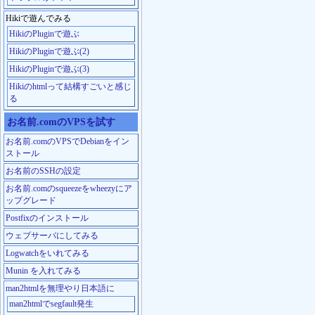
Hikiで遊んでみる
HikiのPluginで遊ぶ
HikiのPluginで遊ぶ(2)
HikiのPluginで遊ぶ(3)
Hikiのhtmlって結構すごいと感じ
る
お名前.comのVPSを試す
お名前.comのVPSでDebianをイン
ストール
お名前のSSHの設定
お名前.comのsqueezeをwheezyにア
ップグレード
Postfixのインストール
ウェブサーバにしてみる
Logwatchをいれてみる
Munin を入れてみる
man2htmlを無理やり日本語に
man2htmlでsegfault発生