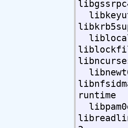
libgssrpc
  libkeyutils1 libklibc libkrb5-3 
libkrb5su
  liblocale-gettext-perl 
liblockfi
libncurse
  libnewt0.52 libnfnetlink0 
libnfsidm
runtime 

  libpam0g libpci3 libpcre3 libpopt0 
libreadli