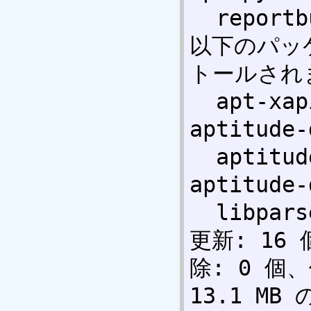
  reportbug rsyslog sysvinit 

以下のパッ
トールされま
  apt-xapian-index aptitude-doc-cs 
aptitude-
  aptitude-doc-fi aptitude-doc-fr 
aptitude-
  libparse-debianchangelog-perl 

更新: 16
除: 0 個、
13.1 M