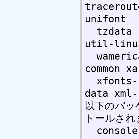
tracerout
unifont 

  tzdata ucf udev unifont usbutils 
util-linu
  wamerican wget whiptail whois x11-
common xa
  xfonts-unifont xfonts-utils xkb-
data xml-
以下のパッ
トールされま
  consolekit gnupg-curl krb5-locales 