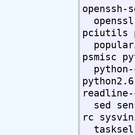
openssh-s
  openssl os-prober passwd patch 
pciutils 
  popularity-contest procmail procps 
psmisc py
  python-central python-support 
python2.6
readline-
  sed sensible-utils sgml-base sysv-
rc sysvin
  tasksel-data tcpd texinfo time 