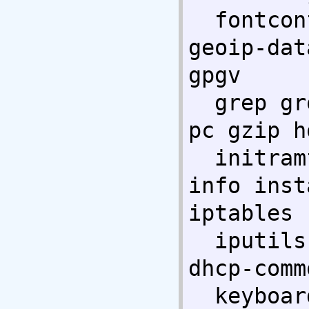
  fontconfig-config ftp gcc-4.4-base 
geoip-dat
gpgv 

  grep groff-base grub-common grub-
pc gzip h
  initramfs-tools insserv install-
info inst
iptables 

  iputils-ping isc-dhcp-client isc-
dhcp-comm
  keyboard-configuration klibc-utils 