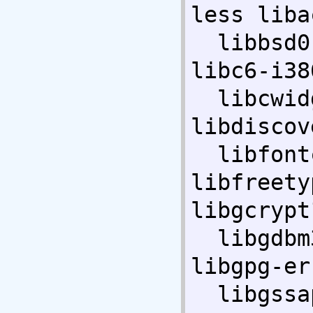
less liba
  libbsd0 libbz2-1.0 libc-bin libc6 
libc6-i38
  libcwidget3 libdevmapper1.02.1 
libdiscov
  libfontconfig1 libfontenc1 
libfreety
libgcrypt
  libgdbm3 libgeoip1 libgnutls26 
libgpg-er
  libgssapi-krb5-2 libgssglue1 