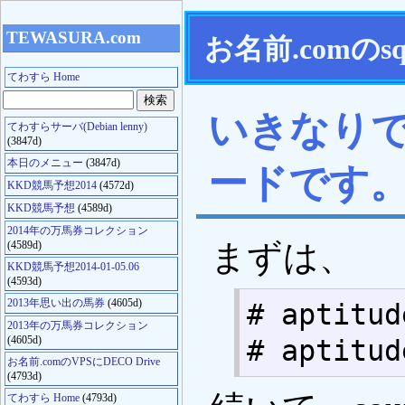
TEWASURA.com
お名前.comのs
てわすら Home
いきなり
てわすらサーバ(Debian lenny)
(3847d)
本日のメニュー
(3847d)
ードです
KKD競馬予想2014
(4572d)
KKD競馬予想
(4589d)
2014年の万馬券コレクション
まずは、
(4589d)
KKD競馬予想2014-01-05.06
(4593d)
2013年思い出の馬券
(4605d)
# aptitud
2013年の万馬券コレクション
(4605d)
# aptitud
お名前.comのVPSにDECO Drive
(4793d)
てわすら Home
(4793d)