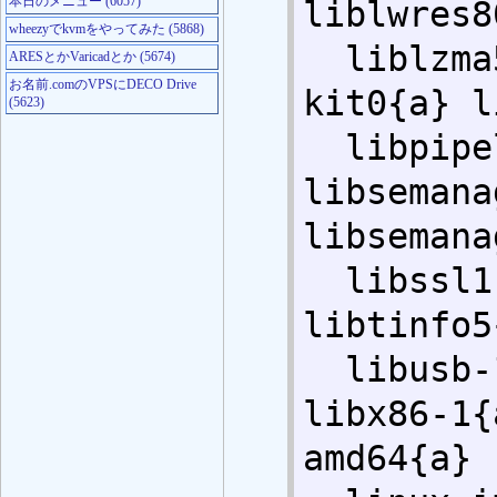
本日のメニュー (6057)
liblwres8
wheezyでkvmをやってみた (5868)
  liblzma5{a} libmount1{a} libp11-
ARESとかVaricadとか (5674)
お名前.comのVPSにDECO Drive
kit0{a} l
(5623)
  libpipeline1{a} libprocps0{a} 
libsemana
libsemana
  libssl1.0.0{a} libswitch-perl{a} 
libtinfo5
  libusb-1.0-0{a} libustr-1.0-1{a} 
libx86-1{
amd64{a} 
