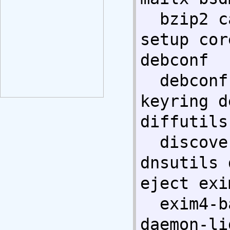
  bzip2 ca-certificates console-
setup cor
debconf 

  debconf-i18n debian-archive-
keyring d
diffutils 
  discover dmidecode dmsetup 
dnsutils 
eject exi
  exim4-base exim4-config exim4-
daemon-li