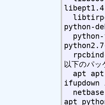
libept1.4
  libtirpc1{a} python-chardet{a} 
python-de
  python-fpconst{a} python-soappy{a} 
python2.7
  rpcbind{ab} 

以下のパッ
  apt apt-utils aptitude base-files 
ifupdown 
  netbase nfs-common python python-
apt pytho