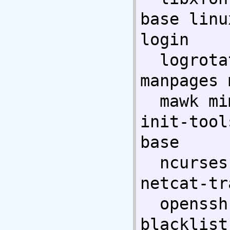
base linu
login 

  logrotate lsb-base lsof m4 man-db 
manpages 
  mawk mime-support mlocate module-
init-tool
base 

  ncurses-bin ncurses-term net-tools 
netcat-tr
  openssh-blacklist openssh-
blacklist