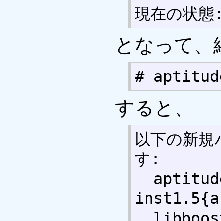
現在の状態: 
となって、
# aptitud
すると、
以下の新規
す:

  aptitude-common{a} libapt-
inst1.5{a
  libboost-iostreams1.49.0{a} 