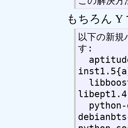
この解決方法
もちろん Y
以下の新規
す:

  aptitude-common{a} libapt-
inst1.5{a
  libboost-iostreams1.49.0{a} 
libept1.4
  python-debian{a} python-
debianbts