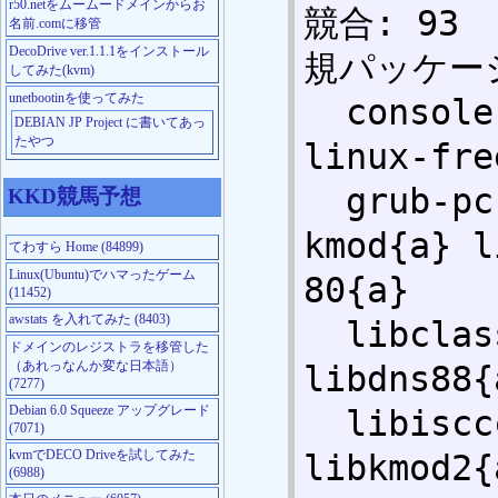
r50.netをムームードメインからお
競合: 93  
名前.comに移管
DecoDrive ver.1.1.1をインストール
規パッケー
してみた(kvm)
unetbootinを使ってみた
  console-setup-linux{a} firmware-
DEBIAN JP Project に書いてあっ
たやつ
linux-fre
  grub-pc-bin{a} grub2-common{a} 
KKD競馬予想
kmod{a} l
てわすら Home (84899)
Linux(Ubuntu)でハマったゲーム
80{a} 

(11452)
awstats を入れてみた (8403)
  libclass-isa-perl{a} libdb5.1{a} 
ドメインのレジストラを移管した
（あれっなんか変な日本語）
libdns88{
(7277)
Debian 6.0 Squeeze アップグレード
  libisccc80{a} libisccfg82{a} 
(7071)
kvmでDECO Driveを試してみた
libkmod2{
(6988)