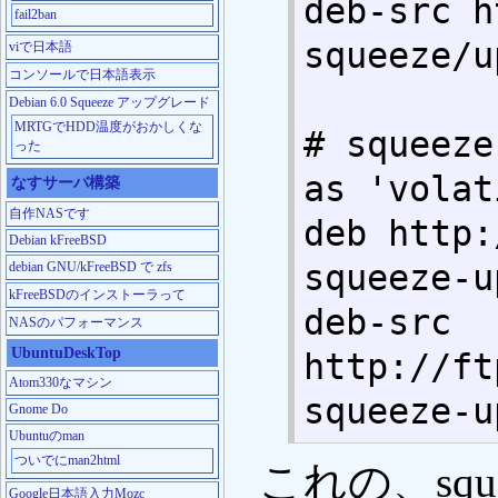
deb-src h
fail2ban
squeeze/u
viで日本語
コンソールで日本語表示
Debian 6.0 Squeeze アップグレード
MRTGでHDD温度がおかしくな
# squeeze
った
as 'volat
なすサーバ構築
自作NASです
deb http:
Debian kFreeBSD
squeeze-u
debian GNU/kFreeBSD で zfs
kFreeBSDのインストーラって
deb-src 
NASのパフォーマンス
UbuntuDeskTop
http://ft
Atom330なマシン
squeeze-u
Gnome Do
Ubuntuのman
ついでにman2html
これの、sque
Google日本語入力Mozc