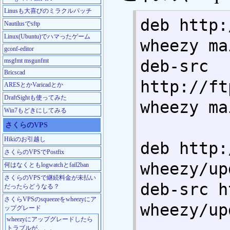
Linusも大喜びのミラクルパッチ
deb http:
Nautilusでsftp
Linux(Ubuntu)でハマったゲーム
wheezy mai
gconf-editor
msgfmt msgunfmt
deb-src 
Bricscad
http://ft
ARESとかVaricadとか
DraftSightも使ってみた
wheezy mai
Win7もどきにしてみる
さくらのVPS
Hikiのお引越し
deb http:
さくらのVPSでPostfix
wheezy/up
何はなくともlogwatchとfail2ban
さくらのVPSで継続料金が未払い
deb-src h
だったらどうなる？
さくらVPSのsqueezeをwheezyにア
wheezy/up
ップグレード
wheezyにアップグレードしたら
トラブルが、、、