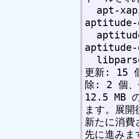
  apt-xapian-index aptitude-doc-cs 
aptitude-
  aptitude-doc-fi aptitude-doc-fr 
aptitude-
  libparse-debianchangelog-perl 

更新: 15
除: 2 個、
12.5 M
ます。展開後
新たに消費
先に進みますか