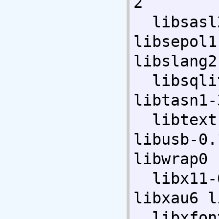
2 

  libsasl2-modules libselinux1 
libsepol1
libslang2 
  libsqlite3-0 libss2 libstdc++6 
libtasn1-
  libtext-iconv-perl libudev0 
libusb-0.
libwrap0 

  libx11-6 libx11-data libxapian22 
libxau6 l
  libxfont1 libxml2 libxmuu1 linux-