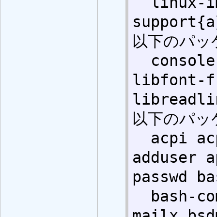
  linux-image-amd64{a} multiarch-
support{a}
以下のパッ
  console-terminus{u} defoma{u} 
libfont-f
libreadli
以下のパッ
  acpi acpi-support-base acpid 
adduser a
passwd ba
  bash-completion bc bind9-host bsd-
mailx bsd