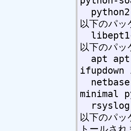
python-so
  python2.7{a} python2.7-minimal{a} 

以下のパッ
  libept1{a} nfs-common{a} 

以下のパッ
  apt apt-utils aptitude base-files 
ifupdown 
  netbase python python-apt python-
minimal p
  rsyslog sysvinit 

以下のパッ
トールされま