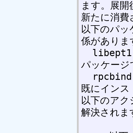
ます。展開後
新たに消費
以下のパッ
係があります
  libept1: 依存: libapt-pkg4.10[仮想
パッケージで
  rpcbind: 競合: portmap [6.0.0-2 が
既にインス
以下のアク
解決されます