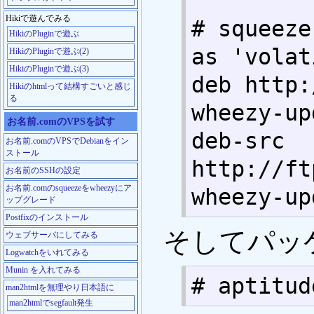
Hikiで遊んでみる
# squeeze
HikiのPluginで遊ぶ
as 'volat
HikiのPluginで遊ぶ(2)
HikiのPluginで遊ぶ(3)
deb http:
Hikiのhtmlって結構すごいと感じ
る
wheezy-up
お名前.comのVPSを試す
deb-src 
お名前.comのVPSでDebianをイン
ストール
http://ft
お名前のSSHの設定
お名前.comのsqueezeをwheezyにア
wheezy-up
ップグレード
Postfixのインストール
そしてパッ
ウェブサーバにしてみる
Logwatchをいれてみる
Munin を入れてみる
# aptitud
man2htmlを無理やり日本語に
man2htmlでsegfault発生