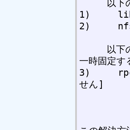
     以下のパッケージを削除する:                      

1)     libept1                      
2)     nfs-common            
     以下のパッケージを現在のバージョンに
一時固定する
3)     
せん]     