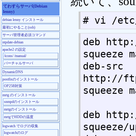
続いて、sourc
てわすらサーバ(Debian
lenny)
# vi /etc
debian lenny インストール
最初にやること(ssh)
サーバ管理者必須コマンド
deb http:
ntpdate-debian
apache2 の設定
squeeze m
/icons/ /manual/
deb-src 
バーチャルサーバ
DynamicDNS
http://ft
postfixのインストール
OP25B対策
squeeze m
mrtg のインストール
snmpdのインストール
mrtgのインストール
deb http:
mrtgでHDDの温度
squeeze/u
logwatch でログの収集
logwatchのログ