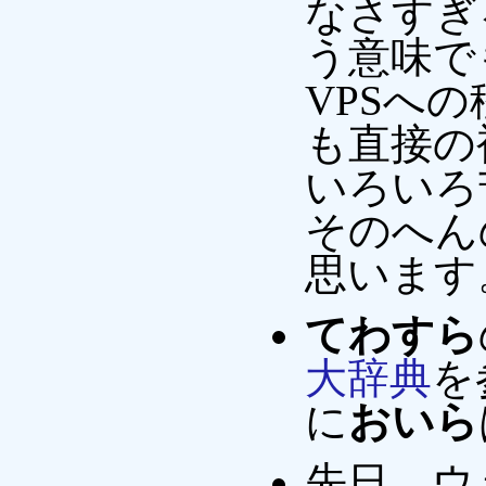
なさすぎ
う意味で
VPSへ
も直接の
いろいろ
そのへん
思います
てわすら
大辞典
を
に
おいら
先日、ウ