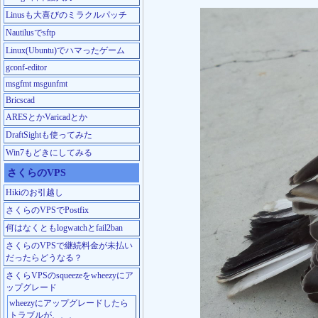
Linusも大喜びのミラクルパッチ
Nautilusでsftp
Linux(Ubuntu)でハマったゲーム
gconf-editor
msgfmt msgunfmt
Bricscad
ARESとかVaricadとか
DraftSightも使ってみた
Win7もどきにしてみる
さくらのVPS
Hikiのお引越し
さくらのVPSでPostfix
何はなくともlogwatchとfail2ban
さくらのVPSで継続料金が未払い
だったらどうなる？
さくらVPSのsqueezeをwheezyにア
ップグレード
wheezyにアップグレードしたら
トラブルが、、、