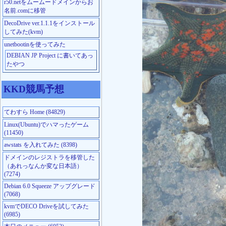
r50.netをムームードメインからお
名前.comに移管
DecoDrive ver.1.1.1をインストール
してみた(kvm)
unetbootinを使ってみた
DEBIAN JP Project に書いてあっ
たやつ
KKD競馬予想
てわすら Home (84829)
Linux(Ubuntu)でハマったゲーム
(11450)
awstats を入れてみた (8398)
ドメインのレジストラを移管した
（あれっなんか変な日本語）
(7274)
Debian 6.0 Squeeze アップグレード
(7068)
kvmでDECO Driveを試してみた
(6985)