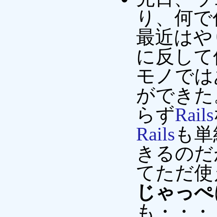
り、何で
最近はや
に反して
モノでは
ができた
らず
Rails
Rails
も単
きるのだ
てただ使
じゃっぺ
も・・・