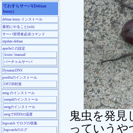
てわすらサーバ(Debian
lenny)
debian lenny インストール
最初にやること(ssh)
サーバ管理者必須コマンド
ntpdate-debian
apache2 の設定
/icons/ /manual/
バーチャルサーバ
DynamicDNS
postfixのインストール
OP25B対策
mrtg のインストール
snmpdのインストール
mrtgのインストール
鬼虫を発見
mrtgでHDDの温度
logwatch でログの収集
っていうや
logwatchのログ