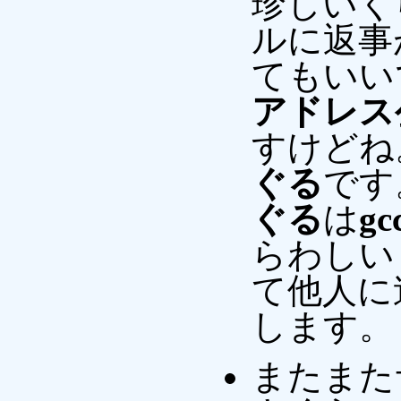
珍しいく
ルに返事
てもいい
アドレス
すけどね
ぐる
です
ぐる
は
gc
らわしい
て他人に
します。
またまた