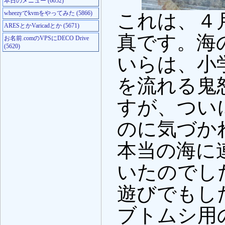
本日のメニュー (6052)
wheezyでkvmをやってみた (5866)
これは、４
ARESとかVaricadとか (5671)
真です。海
お名前.comのVPSにDECO Drive
(5620)
いらは、小
を流れる鬼
すが、つい
のに気づか
本当の海に
いたのでし
遊びでもし
ブトムシ用