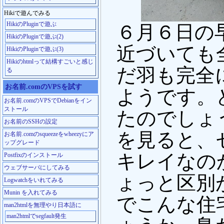
Hikiで遊んでみる
HikiのPluginで遊ぶ
６月６日の
HikiのPluginで遊ぶ(2)
近づいても
HikiのPluginで遊ぶ(3)
Hikiのhtmlって結構すごいと感じ
だ羽も完全
る
お名前.comのVPSを試す
ようです。
お名前.comのVPSでDebianをイン
ストール
たのでしょ
お名前のSSHの設定
を見ると、
お名前.comのsqueezeをwheezyにア
ップグレード
キレイなの
Postfixのインストール
ウェブサーバにしてみる
ょっと区別
Logwatchをいれてみる
Munin を入れてみる
でこんな住
man2htmlを無理やり日本語に
man2htmlでsegfault発生