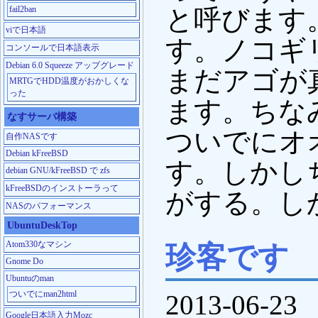
と呼びます
fail2ban
viで日本語
す。ノコギ
コンソールで日本語表示
Debian 6.0 Squeeze アップグレード
まだアゴが
MRTGでHDD温度がおかしくな
った
ます。ちな
なすサーバ構築
ついでにオ
自作NASです
Debian kFreeBSD
す。しかし
debian GNU/kFreeBSD で zfs
kFreeBSDのインストーラって
がする。し
NASのパフォーマンス
UbuntuDeskTop
Atom330なマシン
珍客です
Gnome Do
Ubuntuのman
ついでにman2html
2013-06-23
Google日本語入力Mozc