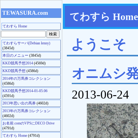
TEWASURA.com
てわすら Home
てわすら Home
ようこそ
てわすらサーバ(Debian lenny)
(3845d)
本日のメニュー
(3845d)
KKD競馬予想2014
(4569d)
オニムシ
KKD競馬予想
(4586d)
2014年の万馬券コレクション
(4586d)
2013-06-24
KKD競馬予想2014-01-05.06
(4591d)
2013年思い出の馬券
(4602d)
2013年の万馬券コレクション
(4602d)
お名前.comのVPSにDECO Drive
(4791d)
てわすら Home
(4791d)