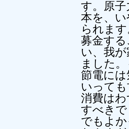
す。原子
本を、い
られます
募金する
い、我が
ました。
節電には
いっても
消費はわ
すべきで
でもよか