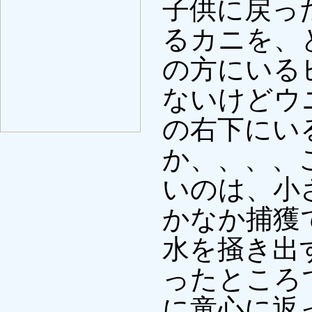
子供に戻っ
るカニを、
の方にいる
ないけどウ
の右下にい
か、、、、
いのは、小
かなか捕獲
水を掻き出
ったところ
に童心に返