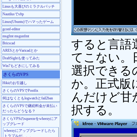
Linusも大喜びのミラクルパッチ
Nautilusでsftp
Linux(Ubuntu)でハマったゲーム
gconf-editor
msgfmt msgunfmt
すると言語
Bricscad
ARESとかVaricadとか
てこない。
DraftSightも使ってみた
Win7もどきにしてみる
選択できる
さくらのVPS
か。正式版
Hikiのお引越し
さくらのVPSでPostfix
んだけど甘
何はなくともlogwatchとfail2ban
択する。
さくらのVPSで継続料金が未払い
だったらどうなる？
さくらVPSのsqueezeをwheezyにア
ップグレード
wheezyにアップグレードしたら
トラブルが、、、