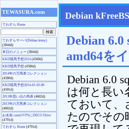
TEWASURA.com
Debian kFreeB
てわすら Home
Debian 6.0
てわすらサーバ(Debian lenny)
(3844d)
amd64
本日のメニュー
(3844d)
KKD競馬予想2014
(4569d)
KKD競馬予想
(4586d)
2014年の万馬券コレクション
Debian 6.0 
(4586d)
KKD競馬予想2014-01-05.06
は何と長い
(4591d)
2013年思い出の馬券
(4602d)
ておいて、
2013年の万馬券コレクション
(4602d)
たのでその
お名前.comのVPSにDECO Drive
(4791d)
で再現してみ
てわすら Home
(4791d)