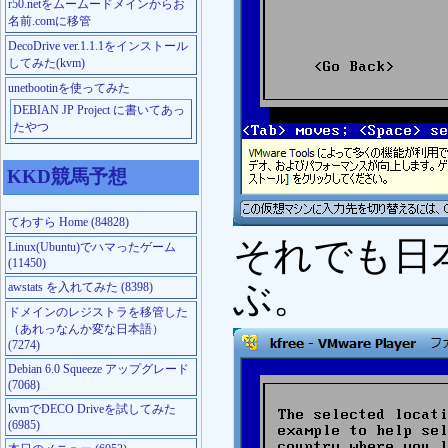
r50.netをムームードメインからお
名前.comに移管
DecoDrive ver.1.1.1をインストール
してみた(kvm)
unetbootinを使ってみた
DEBIAN JP Project に書いてあっ
たやつ
KKD競馬予想
てわすら Home (84828)
それでも日本
Linux(Ubuntu)でハマったゲーム
(11450)
ぶ。
awstats を入れてみた (8398)
ドメインのレジストラを移管した
（あれっなんか変な日本語）
(7274)
Debian 6.0 Squeeze アップグレード
(7068)
kvmでDECO Driveを試してみた
(6985)