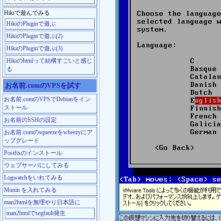
Hikiで遊んでみる
HikiのPluginで遊ぶ
HikiのPluginで遊ぶ(2)
HikiのPluginで遊ぶ(3)
Hikiのhtmlって結構すごいと感じ
る
お名前.comのVPSを試す
お名前.comのVPSでDebianをイン
ストール
お名前のSSHの設定
お名前.comのsqueezeをwheezyにア
ップグレード
Postfixのインストール
ウェブサーバにしてみる
Logwatchをいれてみる
Munin を入れてみる
man2htmlを無理やり日本語に
man2htmlでsegfault発生