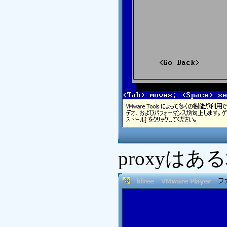
proxyは