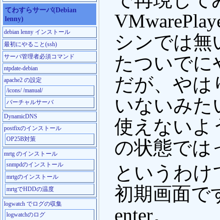
てわすらサーバ(Debian
VMwareP
lenny)
debian lenny インストール
シンでは無
最初にやること(ssh)
たついでにや
サーバ管理者必須コマンド
ntpdate-debian
だが、やは
apache2 の設定
/icons/ /manual/
いないみた
バーチャルサーバ
DynamicDNS
使えないよ
postfixのインストール
OP25B対策
の状態では
mrtg のインストール
snmpdのインストール
というわけ
mrtgのインストール
初期画面です。こ
mrtgでHDDの温度
logwatch でログの収集
enter。
logwatchのログ