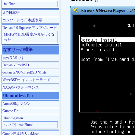
fail2ban
viで日本語
コンソールで日本語表示
Debian 6.0 Squeeze アップグレード
MRTGでHDD温度がおかしくな
った
なすサーバ構築
自作NASです
Debian kFreeBSD
debian GNU/kFreeBSD で zfs
kFreeBSDのインストーラって
NASのパフォーマンス
UbuntuDeskTop
Atom330なマシン
Gnome Do
Ubuntuのman
ついでにman2html
Google日本語入力Mozc