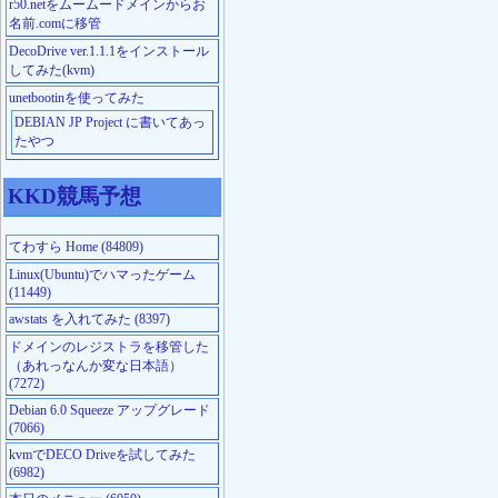
r50.netをムームードメインからお
名前.comに移管
DecoDrive ver.1.1.1をインストール
してみた(kvm)
unetbootinを使ってみた
DEBIAN JP Project に書いてあっ
たやつ
KKD競馬予想
てわすら Home (84809)
Linux(Ubuntu)でハマったゲーム
(11449)
awstats を入れてみた (8397)
ドメインのレジストラを移管した
（あれっなんか変な日本語）
(7272)
Debian 6.0 Squeeze アップグレード
(7066)
kvmでDECO Driveを試してみた
(6982)