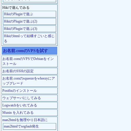
Hikiで遊んでみる
HikiのPluginで遊ぶ
HikiのPluginで遊ぶ(2)
HikiのPluginで遊ぶ(3)
Hikiのhtmlって結構すごいと感じ
る
お名前.comのVPSを試す
お名前.comのVPSでDebianをイン
ストール
お名前のSSHの設定
お名前.comのsqueezeをwheezyにア
ップグレード
Postfixのインストール
ウェブサーバにしてみる
Logwatchをいれてみる
Munin を入れてみる
man2htmlを無理やり日本語に
man2htmlでsegfault発生