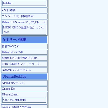
fail2ban
viで日本語
コンソールで日本語表示
Debian 6.0 Squeeze アップグレード
MRTGでHDD温度がおかしくな
った
なすサーバ構築
自作NASです
Debian kFreeBSD
debian GNU/kFreeBSD で zfs
kFreeBSDのインストーラって
NASのパフォーマンス
UbuntuDeskTop
Atom330なマシン
Gnome Do
Ubuntuのman
ついでにman2html
Google日本語入力Mozc