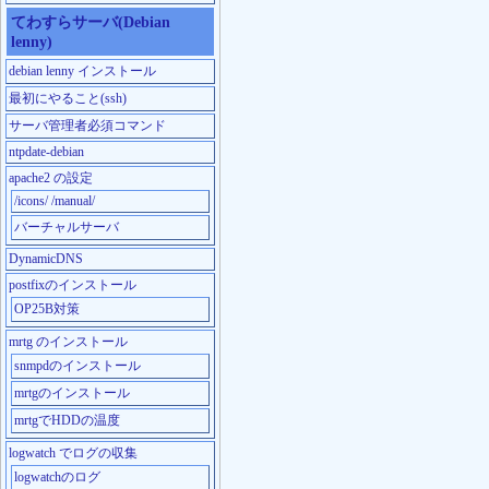
てわすらサーバ(Debian
lenny)
debian lenny インストール
最初にやること(ssh)
サーバ管理者必須コマンド
ntpdate-debian
apache2 の設定
/icons/ /manual/
バーチャルサーバ
DynamicDNS
postfixのインストール
OP25B対策
mrtg のインストール
snmpdのインストール
mrtgのインストール
mrtgでHDDの温度
logwatch でログの収集
logwatchのログ