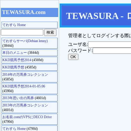
TEWASURA.com
TEWASURA 
てわすら Home
管理者としてログインする際は、
てわすらサーバ(Debian lenny)
ユーザ名:
(3844d)
パスワード:
本日のメニュー
(3844d)
KKD競馬予想2014
(4569d)
KKD競馬予想
(4585d)
2014年の万馬券コレクション
(4585d)
KKD競馬予想2014-01-05.06
(4590d)
2013年思い出の馬券
(4601d)
2013年の万馬券コレクション
(4601d)
お名前.comのVPSにDECO Drive
(4790d)
てわすら Home
(4790d)