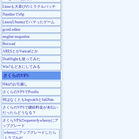
Linusも大喜びのミラクルパッチ
Nautilusでsftp
Linux(Ubuntu)でハマったゲーム
gconf-editor
msgfmt msgunfmt
Bricscad
ARESとかVaricadとか
DraftSightも使ってみた
Win7もどきにしてみる
さくらのVPS
Hikiのお引越し
さくらのVPSでPostfix
何はなくともlogwatchとfail2ban
さくらのVPSで継続料金が未払い
だったらどうなる？
さくらVPSのsqueezeをwheezyにア
ップグレード
wheezyにアップグレードしたら
トラブルが、、、