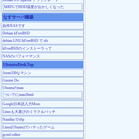
MRTGでHDD温度がおかしくなった
なすサーバ構築
自作NASです
Debian kFreeBSD
debian GNU/kFreeBSD で zfs
kFreeBSDのインストーラって
NASのパフォーマンス
UbuntuDeskTop
Atom330なマシン
Gnome Do
Ubuntuのman
ついでにman2html
Google日本語入力Mozc
Linusも大喜びのミラクルパッチ
Nautilusでsftp
Linux(Ubuntu)でハマったゲーム
gconf-editor