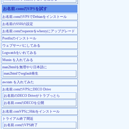
お名前.comのVPSを試す
お名前.comのVPSでDebianをインストール
お名前のSSHの設定
お名前.comのsqueezeをwheezyにアップグレード
Postfixのインストール
ウェブサーバにしてみる
Logwatchをいれてみる
Munin を入れてみる
man2htmlを無理やり日本語に
man2htmlでsegfault発生
awstats を入れてみた
お名前.comのVPSにDECO Drive
お名前のDECO Driveがトラブっとら
お名前.comのDECOを公開
お名前.comVPSにHikiをインストール
トライアル終了間近
お名前.comのVPS終了