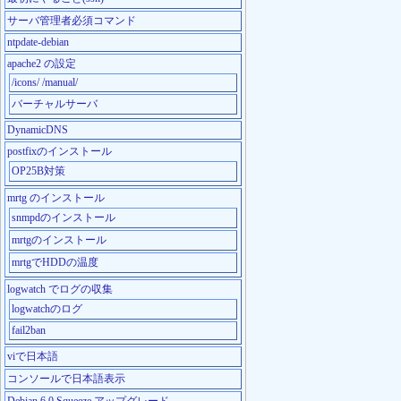
サーバ管理者必須コマンド
ntpdate-debian
apache2 の設定
/icons/ /manual/
バーチャルサーバ
DynamicDNS
postfixのインストール
OP25B対策
mrtg のインストール
snmpdのインストール
mrtgのインストール
mrtgでHDDの温度
logwatch でログの収集
logwatchのログ
fail2ban
viで日本語
コンソールで日本語表示
Debian 6.0 Squeeze アップグレード