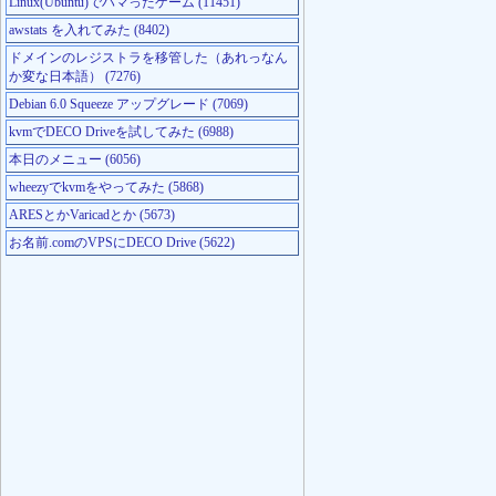
Linux(Ubuntu)でハマったゲーム (11451)
awstats を入れてみた (8402)
ドメインのレジストラを移管した（あれっなん
か変な日本語） (7276)
Debian 6.0 Squeeze アップグレード (7069)
kvmでDECO Driveを試してみた (6988)
本日のメニュー (6056)
wheezyでkvmをやってみた (5868)
ARESとかVaricadとか (5673)
お名前.comのVPSにDECO Drive (5622)