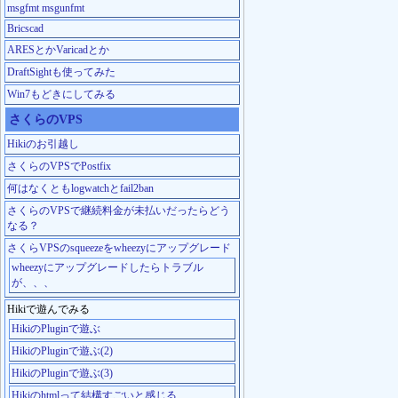
msgfmt msgunfmt
Bricscad
ARESとかVaricadとか
DraftSightも使ってみた
Win7もどきにしてみる
さくらのVPS
Hikiのお引越し
さくらのVPSでPostfix
何はなくともlogwatchとfail2ban
さくらのVPSで継続料金が未払いだったらどう
なる？
さくらVPSのsqueezeをwheezyにアップグレード
wheezyにアップグレードしたらトラブル
が、、、
Hikiで遊んでみる
HikiのPluginで遊ぶ
HikiのPluginで遊ぶ(2)
HikiのPluginで遊ぶ(3)
Hikiのhtmlって結構すごいと感じる