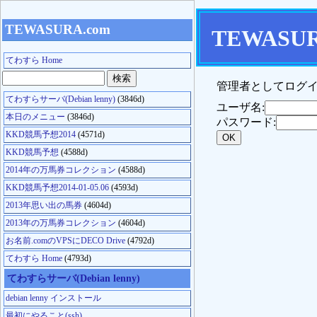
TEWASURA.com
TEWASU
てわすら Home
管理者としてログイ
てわすらサーバ(Debian lenny)
(3846d)
ユーザ名:
本日のメニュー
(3846d)
パスワード:
KKD競馬予想2014
(4571d)
KKD競馬予想
(4588d)
2014年の万馬券コレクション
(4588d)
KKD競馬予想2014-01-05.06
(4593d)
2013年思い出の馬券
(4604d)
2013年の万馬券コレクション
(4604d)
お名前.comのVPSにDECO Drive
(4792d)
てわすら Home
(4793d)
てわすらサーバ(Debian lenny)
debian lenny インストール
最初にやること(ssh)